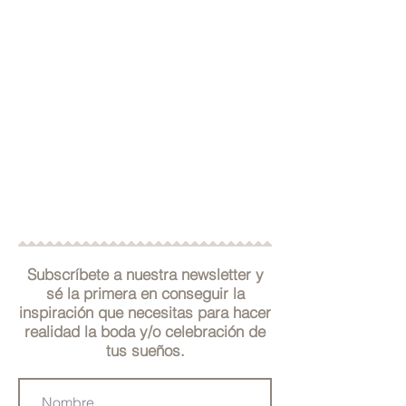
Transformamos tus ideas en eventos
únicos y personalizados,
organizando todos los aspectos y
detalles, diseñando y decorando los
espacios, y eligiendo a los mejores
proveedores según tus necesidades.
Todo ello para que no tengas que
preocuparte de nada y únicamente
disfrutes de la celebración.
Subscríbete a nuestra newsletter y
sé la primera en conseguir la
inspiración que necesitas para hacer
realidad la boda y/o celebración de
tus sueños.