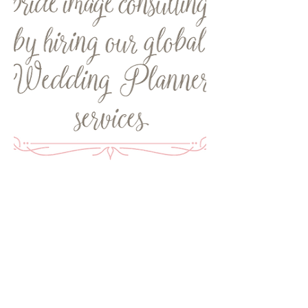
Subscríbete a nuestra newsletter y
sé la primera en conseguir la
inspiración que necesitas para hacer
realidad la boda y/o celebración de
tus sueños.